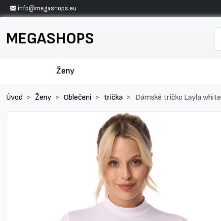
info@megashops.eu
MEGASHOPS
Ženy
Úvod
Ženy
Oblečení
trička
Dámské tričko Layla white