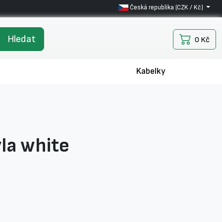
Česká republika (CZK / Kč)
Hledat
0 Kč
Kabelky
la white