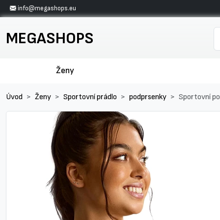
info@megashops.eu
MEGASHOPS
Ženy
Úvod
Ženy
Sportovní prádlo
podprsenky
Sportovní p