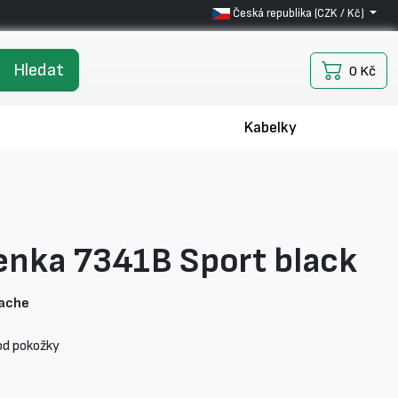
Česká republika (CZK / Kč)
Hledat
0 Kč
Kabelky
enka 7341B Sport black
nache
 od pokožky