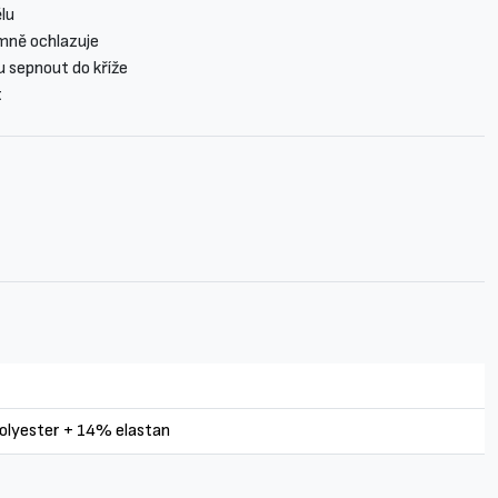
ělu
emně ochlazuje
u sepnout do kříže
t
lyester + 14% elastan