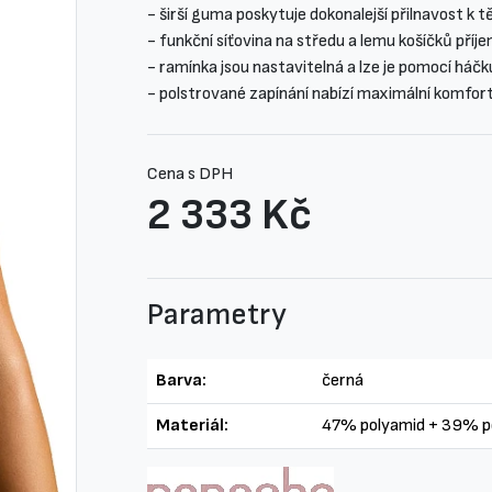
- širší guma poskytuje dokonalejší přilnavost k t
- funkční síťovina na středu a lemu košíčků příj
- ramínka jsou nastavitelná a lze je pomocí háčk
- polstrované zapínání nabízí maximální komfor
Cena s DPH
2 333 Kč
Parametry
Barva:
černá
Materiál:
47% polyamid + 39% po