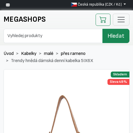
Česká republika (CZK / Kč)
MEGASHOPS
Hledat
Úvod
Kabelky
malé
přes rameno
Trendy hnědá dámská denní kabelka 5IX6X
Skladem
Sleva 48%