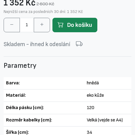
1 352 Kč
2 600 Kč
Nejnižší cena za posledních 30 dní: 1 352 Kč
Do košíku
Skladem - ihned k odeslání
Parametry
Barva:
hnědá
Materiál:
eko kůže
Délka pásku (cm):
120
Rozměr kabelky (cm):
Velká (vejde se A4)
Šířka (cm):
34