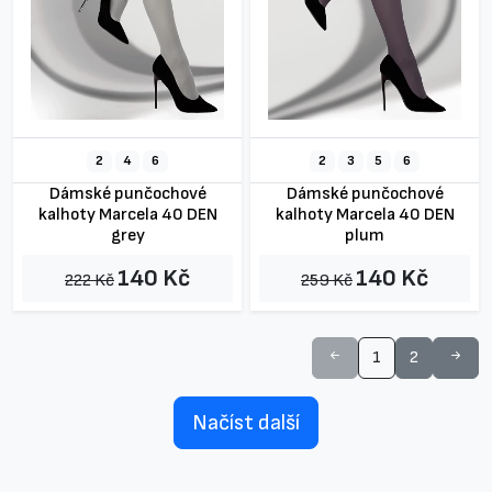
2
4
6
2
3
5
6
Dámské punčochové
Dámské punčochové
kalhoty Marcela 40 DEN
kalhoty Marcela 40 DEN
grey
plum
140 Kč
140 Kč
222 Kč
259 Kč
1
2
Načíst další