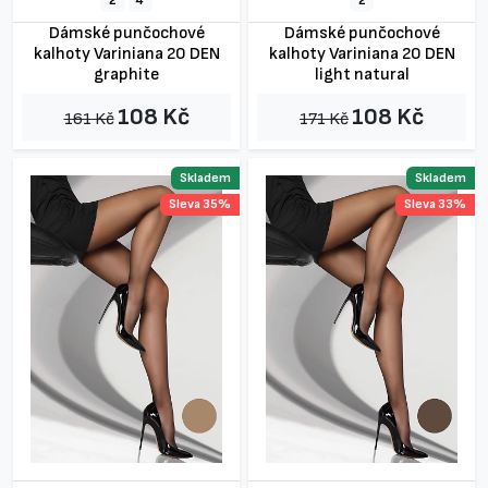
2
4
2
Dámské punčochové
Dámské punčochové
kalhoty Variniana 20 DEN
kalhoty Variniana 20 DEN
graphite
light natural
108 Kč
108 Kč
161 Kč
171 Kč
Skladem
Skladem
Sleva 35%
Sleva 33%