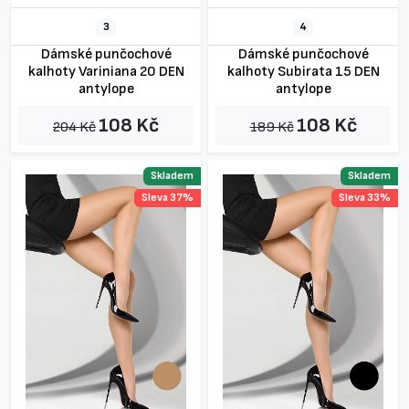
3
4
Dámské punčochové
Dámské punčochové
kalhoty Variniana 20 DEN
kalhoty Subirata 15 DEN
antylope
antylope
108 Kč
108 Kč
204 Kč
189 Kč
Skladem
Skladem
Sleva 37%
Sleva 33%