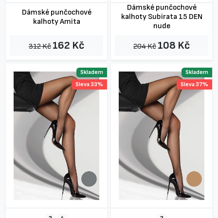
Dámské punčochové
Dámské punčochové
kalhoty Subirata 15 DEN
kalhoty Amita
nude
162 Kč
108 Kč
312 Kč
204 Kč
Skladem
Skladem
Sleva 33%
Sleva 37%