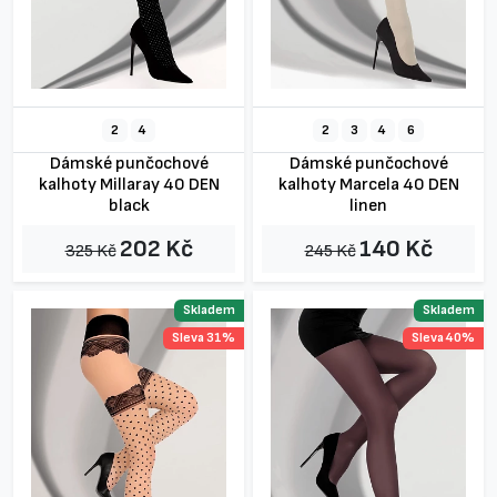
2
4
2
3
4
6
Dámské punčochové
Dámské punčochové
kalhoty Millaray 40 DEN
kalhoty Marcela 40 DEN
black
linen
202 Kč
140 Kč
325 Kč
245 Kč
Skladem
Skladem
Sleva 31%
Sleva 40%