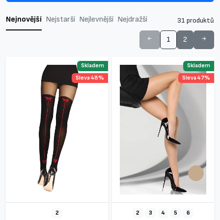
Nejnovější
Nejstarší
Nejlevnější
Nejdražší
31 produktů
1
2
Skladem
Skladem
Sleva 48%
Sleva 47%
2
2
3
4
5
6