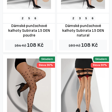
2
5
6
2
3
5
6
Dámské punčochové
Dámské punčochové
kalhoty Subirata 15 DEN
kalhoty Subirata 15 DEN
poudre
natural
108 Kč
108 Kč
164 Kč
189 Kč
Skladem
Skladem
Sleva 36%
Sleva 30%