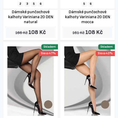
2
3
5
6
5
6
Dámské punčochové
Dámské punčochové
kalhoty Variniana 20 DEN
kalhoty Variniana 20 DEN
natural
mocca
108 Kč
108 Kč
166 Kč
161 Kč
Skladem
Skladem
Sleva 47%
Sleva 43%