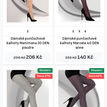
2
2
5
6
Dámské punčochové
Dámské punčochové
kalhoty Manimona 20 DEN
kalhoty Marcela 40 DEN
poudre
wine
206 Kč
140 Kč
299 Kč
233 Kč
Skladem
Skladem
Sleva 37%
Sleva 46%