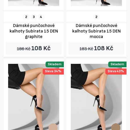
2
3
4
2
Dámské punčochové
Dámské punčochové
kalhoty Subirata 15 DEN
kalhoty Subirata 15 DEN
graphite
mocca
108 Kč
108 Kč
186 Kč
183 Kč
Skladem
Skladem
Sleva 34%
Sleva 43%