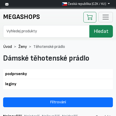
Česká republika (CZK / Kč)
MEGASHOPS
Hledat
Úvod
Ženy
Těhotenské prádlo
Dámské těhotenské prádlo
podprsenky
legíny
Filtrování