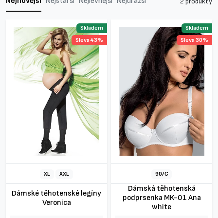
Nejnovější
Nejstarší
Nejlevnější
Nejdražší
2 produkty
Skladem
Skladem
Sleva 43%
Sleva 30%
XL
XXL
90/C
Dámská těhotenská
Dámské těhotenské legíny
podprsenka MK-01 Ana
Veronica
white