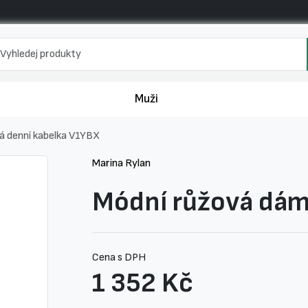
Muži
á denní kabelka V1YBX
Marina Rylan
Módní růžová dám
Cena s DPH
1 352 Kč