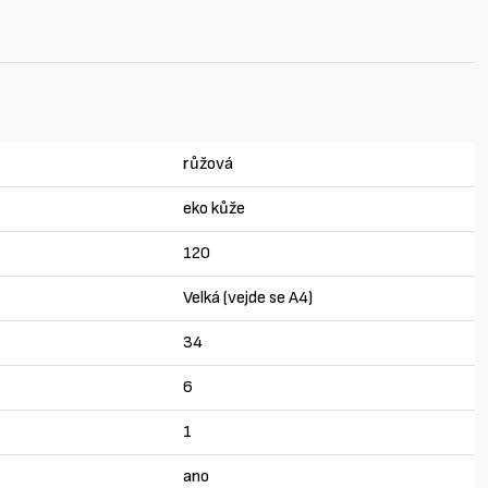
růžová
eko kůže
120
Velká (vejde se A4)
34
6
1
ano