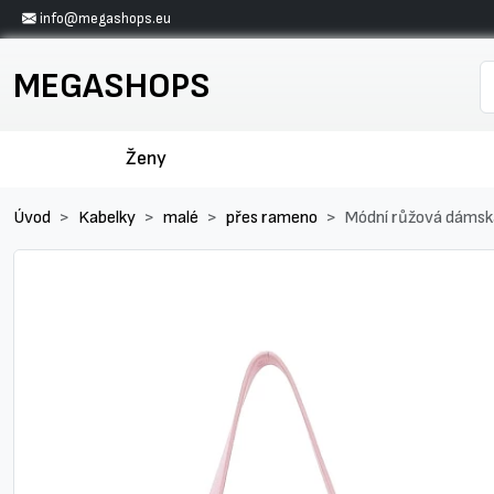
info@megashops.eu
MEGASHOPS
Ženy
Úvod
Kabelky
malé
přes rameno
Módní růžová dámsk