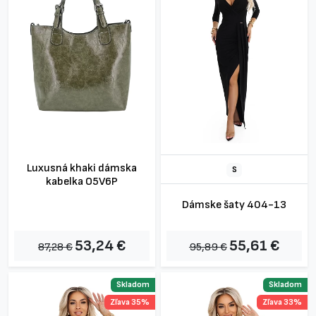
Luxusná khaki dámska
S
kabelka O5V6P
Dámske šaty 404-13
53,24 €
55,61 €
87,28 €
95,89 €
Skladom
Skladom
Zľava 35%
Zľava 33%