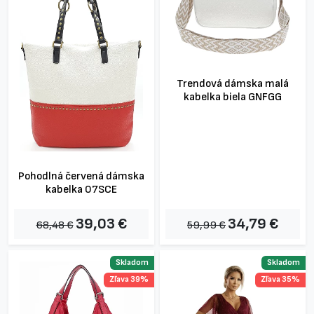
Trendová dámska malá
kabelka biela GNFGG
Pohodlná červená dámska
kabelka 07SCE
39,03 €
34,79 €
68,48 €
59,99 €
Skladom
Skladom
Zľava 39%
Zľava 35%