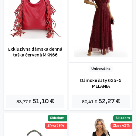
Exkluzívna dámska denná
taška červená MKN66
Univerzálna
Dámske šaty 635-5
MELANIA
51,10 €
52,27 €
83,77 €
80,41 €
Skladom
Skladom
Zľava 39%
Zľava 42%