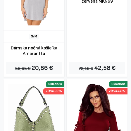
červená MKN69
S/M
Dámska nočná košieľka
Amarantta
20,86 €
42,58 €
38,63 €
72,16 €
Skladom
Skladom
Zľava 50%
Zľava 44%