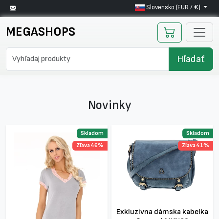
Slovensko (EUR / €)
MEGASHOPS
Hľadať
Novinky
Skladom
Skladom
Zľava 46%
Zľava 41%
Exkluzívna dámska kabelka