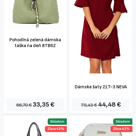
Pohodlná zelená dámska
taška na deň 8TB6Z
Dámske šaty 217-3 NEVA
33,35 €
44,48 €
66,70 €
79,43 €
Skladom
Skladom
Zľava 43%
Zľava 42%