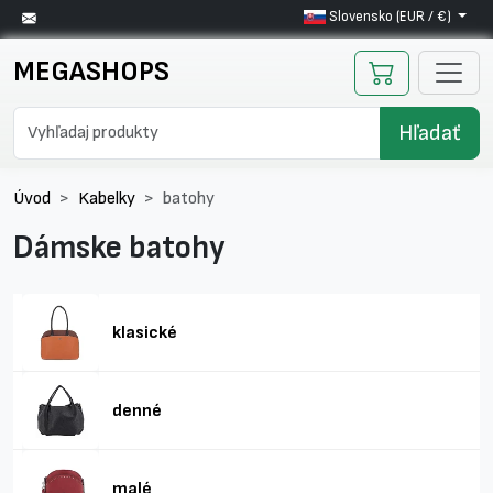
Slovensko (EUR / €)
MEGASHOPS
Hľadať
Úvod
Kabelky
batohy
Dámske batohy
klasické
denné
malé