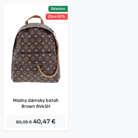
Skladom
Zľava 50%
Módny dámsky batoh
Brown 8V4SH
40,47 €
80,95 €